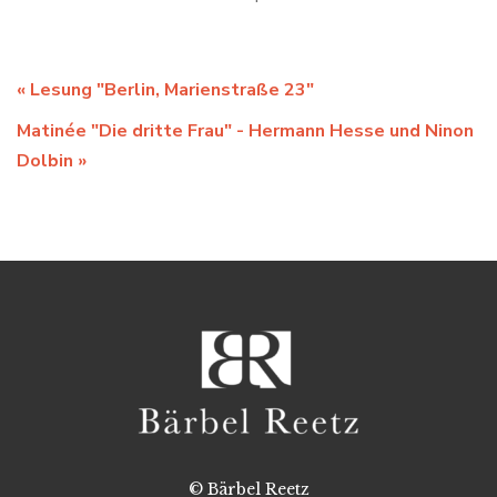
«
Lesung "Berlin, Marienstraße 23"
Matinée "Die dritte Frau" - Hermann Hesse und Ninon
Dolbin
»
© Bärbel Reetz