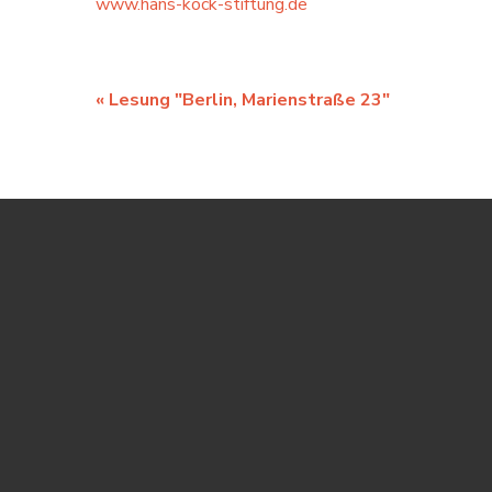
www.hans-kock-stiftung.de
«
Lesung "Berlin, Marienstraße 23"