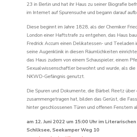
23 in Berlin und hat ihr Haus zu seiner Biografie bef
im Internet auf Spurensuche und begann darauf auf
Diese beginnt im Jahre 1828, als der Chemiker Fried
London einer Haftstrafe zu entgehen, das Haus bau
Fredrick Accum einen Delikatessen- und Teeladen i
seine Augenklinik in diesen Räumlichkeiten einrich
das Haus zudem von einem Schauspieler, einem Pf
Sexualwissenschaftler bewohnt und wurde, als die 
NKWD-Gefängnis genutzt.
Die Spuren und Dokumente, die Bärbel Reetz über
zusammengetragen hat, bilden das Gerüst, die Fassa
hinter geschlossenen Türen und offenen Fenstern ab
am 12. Juni 2022 um 15:00 Uhr im Literarischen
Schilksee, Seekamper Weg 10