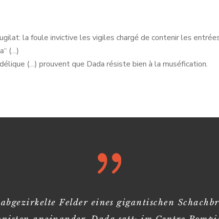
gilat: la foule invictive les vigiles chargé de contenir les entré
a“ (…)
élique (…) prouvent que Dada résiste bien à la muséfication.
abgezirkelte Felder eines gigantischen Schachbr