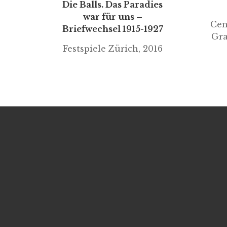
Die Balls. Das Paradies
war für uns –
Cen
Briefwechsel 1915-1927
Gra
Festspiele Zürich, 2016